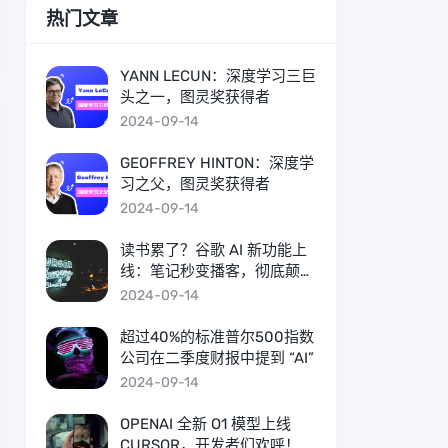
热门文章
YANN LECUN：深度学习三巨
头之一，图灵奖获得者
2024-09-14
GEOFFREY HINTON：深度学
习之父，图灵奖获得者
2024-09-14
读书累了？谷歌 AI 新功能上
线：笔记秒变播客，彻底颠覆
传统学习模式！
2024-09-14
​超过40%的标准普尔500指数
公司在二季度财报中提到 “AI”
2024-09-14
OPENAI 全新 O1 模型上线
CURSOR，开发者们欢呼！