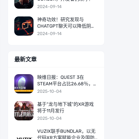
2024-09-14
神奇功效！研究发现与
CHATGPT聊天可以降低阴谋
论者的信念
2024-09-14
最新文章
映维日报：QUEST 3在
STEAM平台占比26.68％，首
次登顶
2025-10-04
基于“龙与地下城”的XR游戏
将于11月发行
2025-10-04
VUZIX联手BUNDLAR，以无
代码XR方案赋能企业及国防