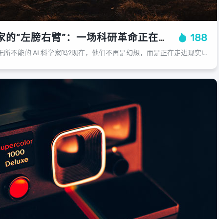
当 AI 成为科学家的“左膀右臂”：一场科研革命正在悄然发生！
188
还记得科幻电影里那些无所不能的 AI 科学家吗?现在，他们不再是幻想，而是正在走进现实!全球实验室正在被“AI 科学家”指数级接管，一场新的科学发现黄金时代即将到来!你可能会问，AI 科学家?他们真的能像人类科学家一样思考和...