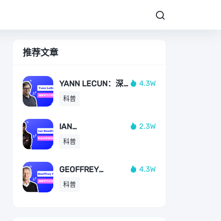
推荐文章
YANN LECUN：深
4.3W
度学习三巨头之
科普
一，图灵奖获得者
IAN
2.3W
GOODFELLOW：生
科普
成式对抗网络GAN
的发明人
GEOFFREY
4.3W
HINTON：深度学习
科普
之父，图灵奖获得
者