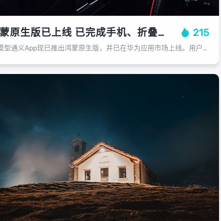
阿里通义App鸿蒙原生版已上线 已完成手机、折叠屏、Pad等多端适配
215
​通义宣布旗下的大语言模型通义App现已推出鸿蒙原生版，并已在华为应用市场上线。用户可以下载体验这款全能AI助手带来的最新功能，享受更加丰富和个性化的服务。通义App已完成手机、折叠屏、Pad等多端适配，基于鸿蒙系统的特性，...